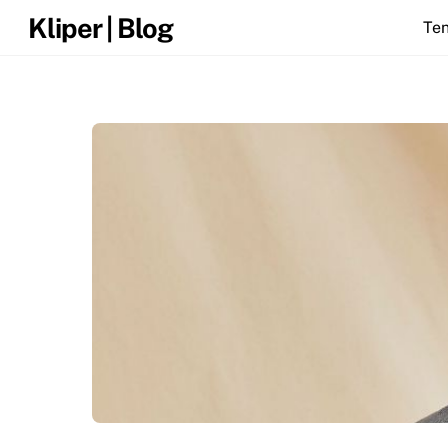
Skip
Kliper | Blog
Te
to
content